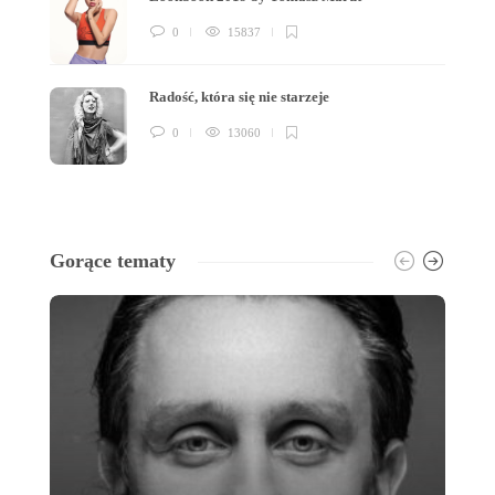
0
15837
Radość, która się nie starzeje
0
13060
Gorące tematy