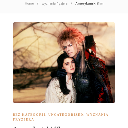
Home
wyznania fryzjera
Amerykański film
BEZ KATEGORII
,
UNCATEGORIZED
,
WYZNANIA
FRYZJERA