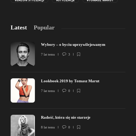
#SALON STYLIZACJI
#STYLIZACJE
#TOMASZ MARUT
Latest
Popular
Wybory – o byciu uprzywilejowanym
7 lat temu
3
Lookbook 2019 by Tomasz Marut
7 lat temu
0
Radość, która się nie starzeje
8 lat temu
0