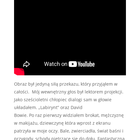
Obraz był jedyną siłą przekazu, który przyjąłem w
całości. Mój wewnętrzny głos był lektorem projekcji.
Jako sześcioletni chłopiec dialogi sam w głowie
układałem. „Labirynt” oraz David
Bowie. Po raz pierwszy widziałem brokat, mężczyznę
w makijażu, dziewczynę która wprost z ekranu
patrzyła w moje oczy. Bale, zwierciadła, świat baśni i
przygody, schody piętrzące się do dołu. Fantastyczna