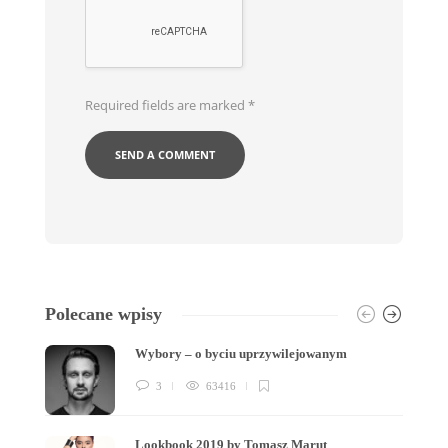
Required fields are marked
*
Polecane wpisy
Wybory – o byciu uprzywilejowanym
3
63416
Lookbook 2019 by Tomasz Marut