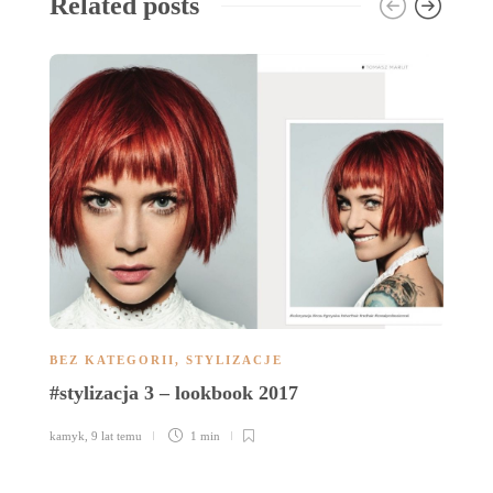
Related posts
BEZ KATEGORII
,
STYLIZACJE
B
#stylizacja 3 – lookbook 2017
F
r
kamyk
,
9 lat temu
1 min
ka