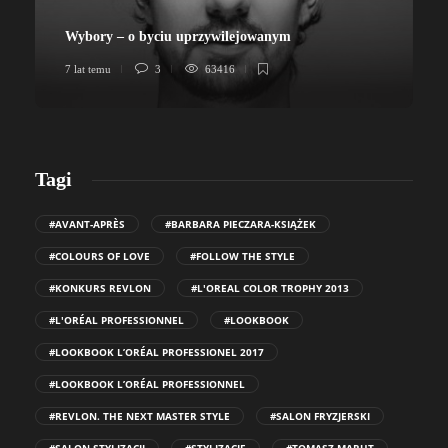
Wybory – o byciu uprzywilejowanym
7 lat temu
3
63416
7
Tagi
#AVANT-APRÈS
#BARBARA PIECZARA-KSIĄŻEK
#COLOURS OF LOVE
#FOLLOW THE STYLE
#KONKURS REVLON
#L'OREAL COLOR TROPHY 2013
#L'ORÉAL PROFESSIONNEL
#LOOKBOOK
#LOOKBOOK L’ORÉAL PROFESSIONEL 2017
#LOOKBOOK L’ORÉAL PROFESSIONNEL
#REVLON. THE NEXT MASTER STYLE
#SALON FRYZJERSKI