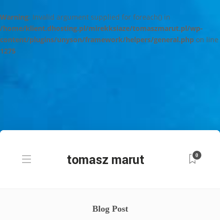
Warning
: Invalid argument supplied for foreach() in
/home/klient.dhosting.pl/mirekksiaze/tomaszmarut.pl/wp-
content/plugins/unyson/framework/helpers/general.php
on line
1275
0
Blog Post