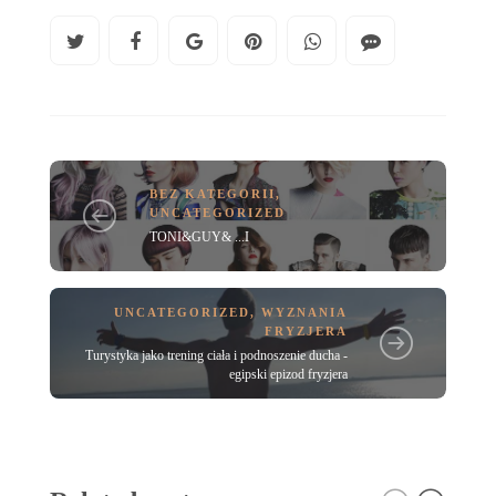
BEZ KATEGORII
,
UNCATEGORIZED
TONI&GUY& ...I
UNCATEGORIZED
,
WYZNANIA
FRYZJERA
Turystyka jako trening ciała i podnoszenie ducha -
egipski epizod fryzjera