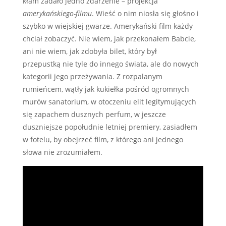
kłam zadało jedno zdarzenie – projekcja
amerykańskiego-filmu
. Wieść o nim niosła się głośno i
szybko w wiejskiej gwarze. Amerykański film każdy
chciał zobaczyć. Nie wiem, jak przekonałem Babcie,
ani nie wiem, jak zdobyła bilet, który był
przepustką nie tyle do innego świata, ale do nowych
kategorii jego przeżywania. Z rozpalanym
rumieńcem, wątły jak kukiełka pośród ogromnych
murów sanatorium, w otoczeniu elit legitymujących
się zapachem dusznych perfum, w jeszcze
duszniejsze popołudnie letniej premiery, zasiadłem
w fotelu, by obejrzeć film, z którego ani jednego
słowa nie zrozumiałem.