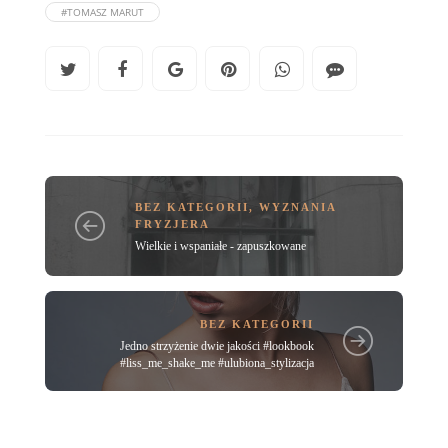
#TOMASZ MARUT
BEZ KATEGORII
,
WYZNANIA
FRYZJERA
Wielkie i wspaniałe - zapuszkowane
BEZ KATEGORII
Jedno strzyżenie dwie jakości #lookbook
#liss_me_shake_me #ulubiona_stylizacja