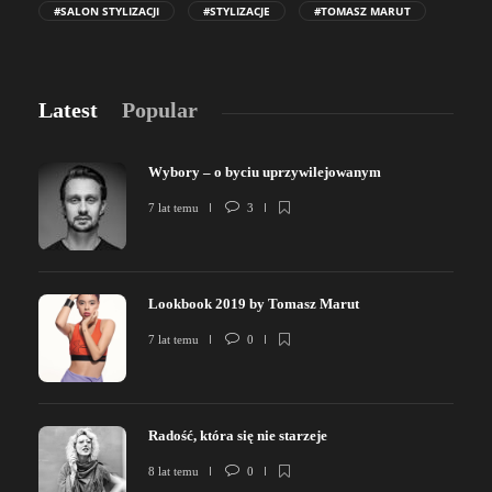
#SALON STYLIZACJI
#STYLIZACJE
#TOMASZ MARUT
Latest
Popular
Wybory – o byciu uprzywilejowanym
7 lat temu
3
Lookbook 2019 by Tomasz Marut
7 lat temu
0
Radość, która się nie starzeje
8 lat temu
0