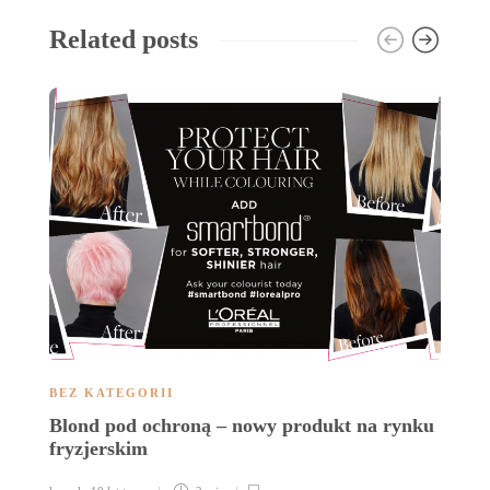
Related posts
B
BEZ KATEGORII
F
Blond pod ochroną – nowy produkt na rynku
A
fryzjerskim
ka