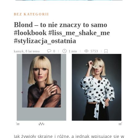
BEZ KATEGORII
Blond – to nie znaczy to samo
#lookbook #liss_me_shake_me
#stylizacja_ostatnia
kamyk
,
8 lat temu
0
1 min
5753
Jak żywioły skrajne i różne, a jednak wpisujące się w