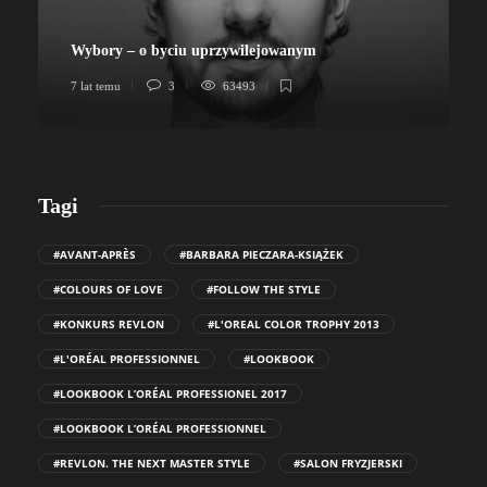
Wybory – o byciu uprzywilejowanym
7 lat temu
3
63493
7
Tagi
#AVANT-APRÈS
#BARBARA PIECZARA-KSIĄŻEK
#COLOURS OF LOVE
#FOLLOW THE STYLE
#KONKURS REVLON
#L'OREAL COLOR TROPHY 2013
#L'ORÉAL PROFESSIONNEL
#LOOKBOOK
#LOOKBOOK L’ORÉAL PROFESSIONEL 2017
#LOOKBOOK L’ORÉAL PROFESSIONNEL
#REVLON. THE NEXT MASTER STYLE
#SALON FRYZJERSKI