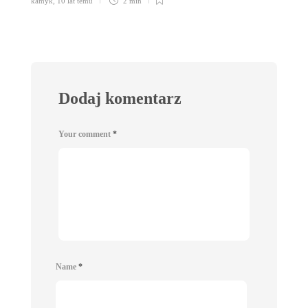
kamyk
,
10 lat temu
2 min
Dodaj komentarz
Your comment
*
Name
*