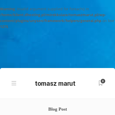
Warning
: Invalid argument supplied for foreach() in
/home/klient.dhosting.pl/mirekksiaze/tomaszmarut.pl/wp-
content/plugins/unyson/framework/helpers/general.php
on line
1275
0
Blog Post