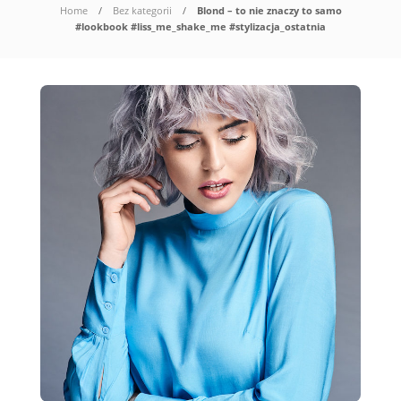
Home
Bez kategorii
Blond – to nie znaczy to samo
#lookbook #liss_me_shake_me #stylizacja_ostatnia