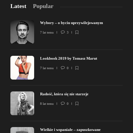
Latest
Popular
Wybory – o byciu uprzywilejowanym
7 lat temu
3
Lookbook 2019 by Tomasz Marut
7 lat temu
0
Radość, która się nie starzeje
8 lat temu
0
Wielkie i wspaniałe – zapuszkowane