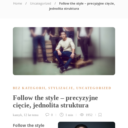
Home
Uncategorized
Follow the style – precyzyjne cięcie,
jednolita struktura
BEZ KATEGORII
,
STYLIZACJE
,
UNCATEGORIZED
Follow the style – precyzyjne
cięcie, jednolita struktura
kamyk
,
12 lat temu
0
1 min
1952
Follow the style