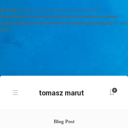
Warning
: Invalid argument supplied for foreach() in
/home/klient.dhosting.pl/mirekksiaze/tomaszmarut.pl/wp-
content/plugins/unyson/framework/helpers/general.php
on line
1275
0
Blog Post