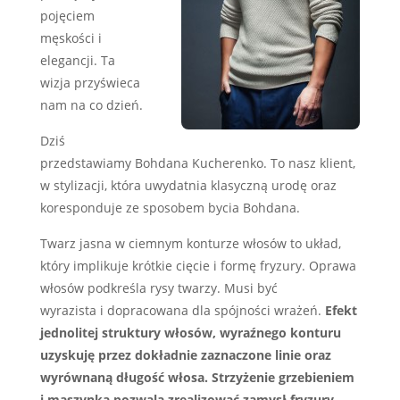
pojęciem
męskości i
elegancji. Ta
wizja przyświeca
nam na co dzień.
Dziś
przedstawiamy Bohdana Kucherenko. To nasz klient,
w stylizacji, która uwydatnia klasyczną urodę oraz
koresponduje ze sposobem bycia Bohdana.
Twarz jasna w ciemnym konturze włosów to układ,
który implikuje krótkie cięcie i formę fryzury. Oprawa
włosów podkreśla rysy twarzy. Musi być
wyrazista i dopracowana dla spójności wrażeń.
Efekt
jednolitej struktury włosów, wyraźnego konturu
uzyskuję przez dokładnie zaznaczone linie oraz
wyrównaną długość włosa.
Strzyżenie grzebieniem
i maszynką pozwala zrealizować zamysł fryzury