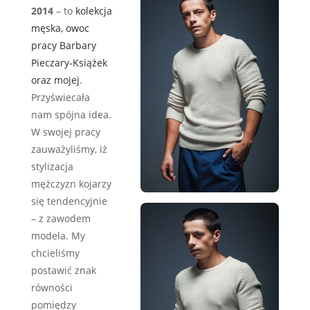
2014
– to
kolekcja
męska, owoc
pracy Barbary
Pieczary-Książek
oraz mojej
.
Przyświecała
nam spójna idea.
W swojej pracy
zauważyliśmy, iż
stylizacja
mężczyzn kojarzy
się tendencyjnie
– z zawodem
modela. My
chcieliśmy
postawić znak
równości
pomiędzy