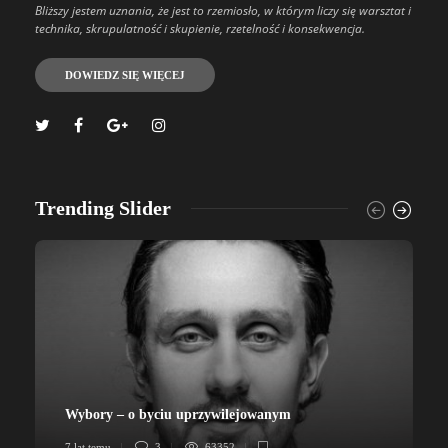
Bliższy jestem uznania, że jest to rzemiosło, w którym liczy się warsztat i
technika, skrupulatność i skupienie, rzetelność i konsekwencja.
DOWIEDZ SIĘ WIĘCEJ
Trending Slider
Wybory – o byciu uprzywilejowanym
7 lat temu
3
63352
7