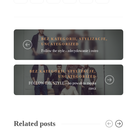
BEZ KATEGORII
,
STYLIZACJE
,
UNCATEGORIZED
Follow the style - zdecydowanie i ostro
BEZ KATEGORII
,
STYLIZACJE
,
UNCATEGORIZED
FOLLOW THE STYLE – bo powab to męska
rzecz
Related posts