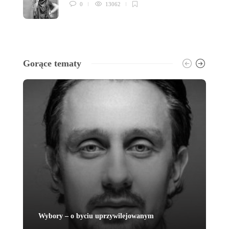
0
13062
Gorące tematy
Wybory – o byciu uprzywilejowanym
Lo