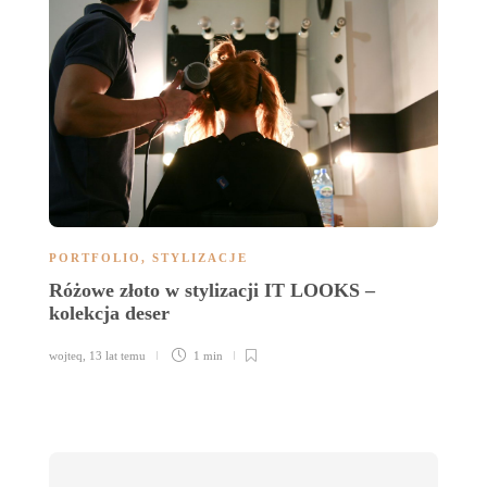
PORTFOLIO
,
STYLIZACJE
B
Różowe złoto w stylizacji IT LOOKS –
M
kolekcja deser
ka
wojteq
,
13 lat temu
1 min