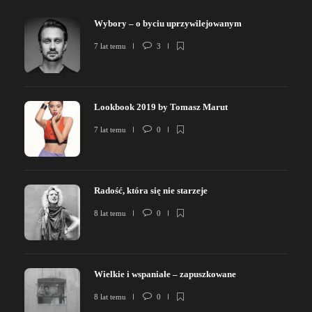
Wybory – o byciu uprzywilejowanym
7 lat temu
3
Lookbook 2019 by Tomasz Marut
7 lat temu
0
Radość, która się nie starzeje
8 lat temu
0
Wielkie i wspaniałe – zapuszkowane
8 lat temu
0