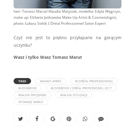
hair: Tomasz Marut/ Klaudia Matysiak, modelka: Edyta Węgrzyn,
make up: Elżbieta Jaśkowska Make-Up Artist & Cosmetologist,
photo: Łukasz Sokół, L’Oréal Professionnel Salon Expert
Czyż nie jest to piękno przyłapane na gorącym
uczynku?
Wasz i tylko Wasz Tomasz Marut
TAGS
#AVANT-APRÈS
#L'ORÉAL PROFESSIONNEL
#LOOKBOOK
#LOOKBOOK L’ORÉAL PROFESSIONEL 2017
#SALON FRYZJERSKI
#SALON STYLIZACJI
#TOMASZ MARUT