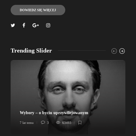
DOWIEDZ SIĘ WIĘCEJ
Trending Slider
Wybory – o byciu uprzywilejowanym
7 lat temu
3
63493
7