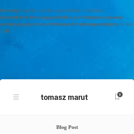
Warning
: Invalid argument supplied for foreach() in
/home/klient.dhosting.pl/mirekksiaze/tomaszmarut.pl/wp-
content/plugins/unyson/framework/helpers/general.php
on line
1275
0
Blog Post