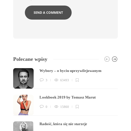
Polecane wpisy
Wybory – o byciu uprzywilejowanym
3
63493
Lookbook 2019 by Tomasz Marut
0
15860
Radość, która się nie starzeje