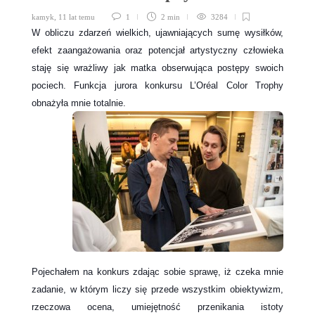
kamyk
,
11 lat temu
1
2 min
3284
W obliczu zdarzeń wielkich, ujawniających sumę wysiłków,
efekt zaangażowania oraz potencjał artystyczny człowieka
staję się wrażliwy jak matka obserwująca postępy swoich
pociech.
Funkcja jurora konkursu L’Oréal Color Trophy
obnażyła mnie totalnie.
Pojechałem na konkurs zdając sobie sprawę, iż czeka mnie
zadanie, w którym liczy się przede wszystkim obiektywizm,
rzeczowa ocena, umiejętność przenikania istoty