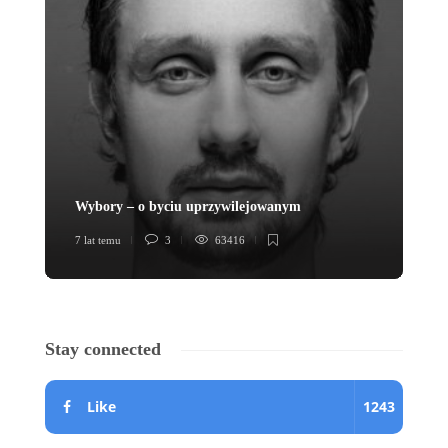
Wybory – o byciu uprzywilejowanym
Lo
7 lat temu
3
63416
7 l
Stay connected
Like
1243