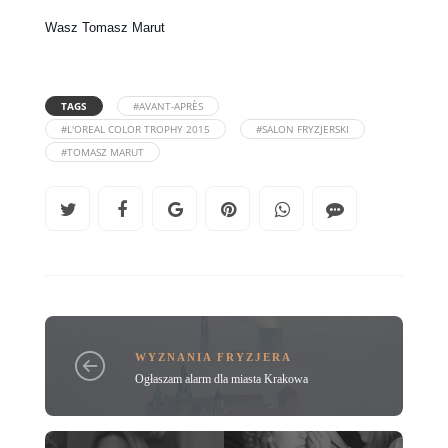
Wasz Tomasz Marut
TAGS
#AVANT-APRÈS
#L'OREAL COLOR TROPHY 2015
#SALON FRYZJERSKI
#TOMASZ MARUT
WYZNANIA FRYZJERA
Ogłaszam alarm dla miasta Krakowa