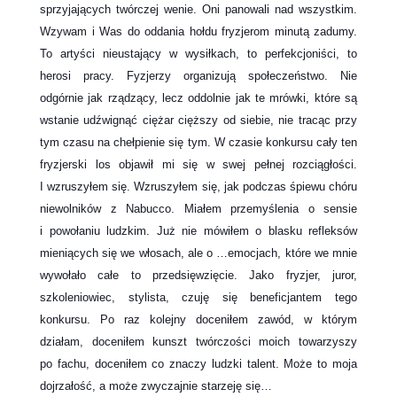
sprzyjających twórczej wenie. Oni panowali nad wszystkim.
Wzywam i Was do oddania hołdu fryzjerom minutą zadumy.
To artyści nieustający w wysiłkach, to perfekcjoniści, to
herosi pracy. Fyzjerzy organizują społeczeństwo. Nie
odgórnie jak rządzący, lecz oddolnie jak te mrówki, które są
wstanie udźwignąć ciężar cięższy od siebie, nie tracąc przy
tym czasu na chełpienie się tym. W czasie konkursu cały ten
fryzjerski los objawił mi się w swej pełnej rozciągłości.
I wzruszyłem się. Wzruszyłem się, jak podczas śpiewu chóru
niewolników z Nabucco. Miałem przemyślenia o sensie
i powołaniu ludzkim. Już nie mówiłem o blasku refleksów
mieniących się we włosach, ale o …emocjach, które we mnie
wywołało całe to przedsięwzięcie. Jako fryzjer, juror,
szkoleniowiec, stylista, czuję się beneficjantem tego
konkursu. Po raz kolejny doceniłem zawód, w którym
działam, doceniłem kunszt twórczości moich towarzyszy
po fachu, doceniłem co znaczy ludzki talent. Może to moja
dojrzałość, a może zwyczajnie starzeję się…