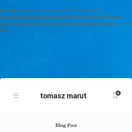
Warning
: Invalid argument supplied for foreach() in
/home/klient.dhosting.pl/mirekksiaze/tomaszmarut.pl/wp-
content/plugins/unyson/framework/helpers/general.php
on line
1275
0
Blog Post