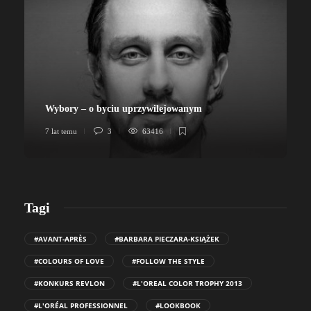
Wybory – o byciu uprzywilejowanym
7 lat temu
3
63416
7
Tagi
#AVANT-APRÈS
#BARBARA PIECZARA-KSIĄŻEK
#COLOURS OF LOVE
#FOLLOW THE STYLE
#KONKURS REVLON
#L'OREAL COLOR TROPHY 2013
#L'ORÉAL PROFESSIONNEL
#LOOKBOOK