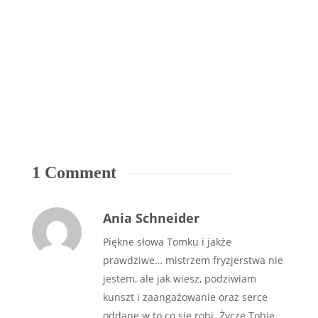
B
U
ka
1 Comment
Ania Schneider
Piękne słowa Tomku i jakże
prawdziwe… mistrzem fryzjerstwa nie
jestem, ale jak wiesz, podziwiam
kunszt i zaangażowanie oraz serce
oddane w to co się robi. Życzę Tobie