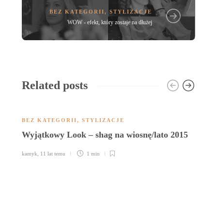
BEZ KATEGORII
,
STYLIZACJE
WOW - efekt, który zostaje na dłużej
Related posts
BEZ KATEGORII
,
STYLIZACJE
Wyjątkowy Look – shag na wiosnę/lato 2015
kamyk
,
11 lat temu
1 min