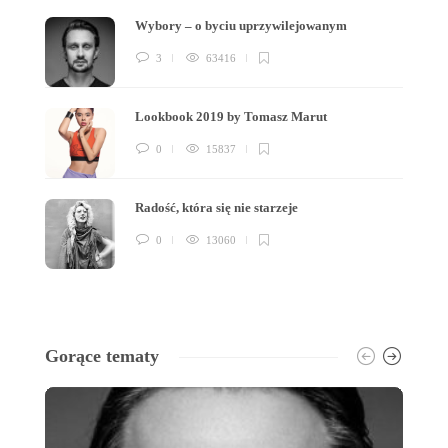
Wybory – o byciu uprzywilejowanym
3
63416
Lookbook 2019 by Tomasz Marut
0
15837
Radość, która się nie starzeje
0
13060
Gorące tematy