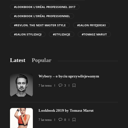
#LOOKBOOK L’ORÉAL PROFESSIONEL 2017
#LOOKBOOK L’ORÉAL PROFESSIONNEL
#REVLON. THE NEXT MASTER STYLE
#SALON FRYZJERSKI
#SALON STYLIZACJI
#STYLIZACJE
#TOMASZ MARUT
Latest
Popular
Wybory – o byciu uprzywilejowanym
7 lat temu
3
Lookbook 2019 by Tomasz Marut
7 lat temu
0