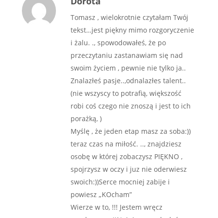
Dorota
Tomasz , wielokrotnie czytałam Twój
tekst…jest piękny mimo rozgoryczenie
i żalu. ., spowodowałeś, że po
przeczytaniu zastanawiam się nad
swoim życiem , pewnie nie tylko ja..
Znalazłeś pasje..,odnalazłes talent..
(nie wszyscy to potrafią, większość
robi coś czego nie znoszą i jest to ich
porażką, )
Myślę , że jeden etap masz za soba:))
teraz czas na miłość. .., znajdziesz
osobę w której zobaczysz PIĘKNO ,
spojrzysz w oczy i juz nie oderwiesz
swoich:))Serce mocniej zabije i
powiesz „KOcham”
Wierze w to, !!! Jestem wręcz