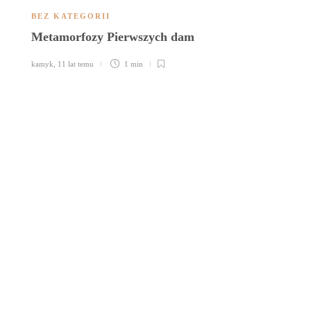
BEZ KATEGORII
Metamorfozy Pierwszych dam
kamyk
,
11 lat temu
1 min
B
L
ka