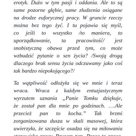
erotyk. Dużo w tym pasji i oddania. Ale to są
same pozorne głębie, same złudzenia osiągane
na drodze euforycznej pracy. W gruncie rzeczy
można bez tego żyć. I tu pojawia się myśl,
co jeśli to wszystko /to maniera, to
uporządkowanie, ta pracowitość/ jest
snobistyczną obawa przed tym, co może
wzbudzić pytanie o sen życia? /Swoją drogą
dlaczego brak sensu życia odczuwamy jako coś
tak bardzo niepokojącego?/
Ta wątpliwość odłożyła się we mnie i teraz
wraca. Wraca z każdym entuzjastycznym
wyrzutem uznania „Panie Tomku dziękuje,
że został pan dla mnie po godzinach. ….Ale
przecież pan to kocha.” Tak brzmi
zorganizowana dusza w skali masowej, która
uwierzyła, że szczęście osadza się na miłowaniu
stanowiska pracy. Rzygam tym. Praca to praca.