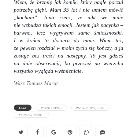
Wiem, że brzmię jak komik, który nagle poczuł
potrzebę głębi. Mam 35 lat i nie umiem mówić
„kocham”. Inna rzecz, że nikt we mnie
nie wzbudza takich emocji. Jestem jak pacynka –
barwna, lecz wygrywam same śmiesznostki.
I w końcu to dociera do mnie. Wiem też,
że pewien rozdział w moim życiu się kończy, a ja
zostaje bez treści na następny. To jest gdzieś
na dnie obserwacji, bo przecież na wierzchu
wszystko wygląda wyśmienicie.
Wasz Tomasz Marut
TAGS
#AVANT-APRÈS
#SALON FRYZJERSKI
#TOMASZ MARUT