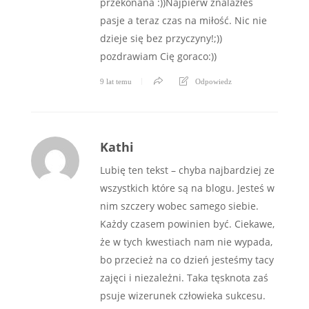
przekonana :))Najpierw znalazłeś
pasje a teraz czas na miłość. Nic nie
dzieje się bez przyczyny!;))
pozdrawiam Cię goraco:))
9 lat temu
Odpowiedz
Kathi
Lubię ten tekst – chyba najbardziej ze
wszystkich które są na blogu. Jesteś w
nim szczery wobec samego siebie.
Każdy czasem powinien być. Ciekawe,
że w tych kwestiach nam nie wypada,
bo przecież na co dzień jesteśmy tacy
zajęci i niezależni. Taka tęsknota zaś
psuje wizerunek człowieka sukcesu.