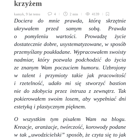
krzyżem
kamyk
,
9 lat temu
4
2 min
4139
Dociera do mnie prawda, którą skrzętnie
ukrywałem przed samym sobą. Prawda
o pomyleniu wartości. Prowadzę życie
dostatecznie dobre, usystematyzowane, w sposób
przemyślany poukładane. Wypracowałem swoisty
nadmiar, który pozwala podchodzić do życia
ze znanym Wam poczuciem humoru. Uzbrojony
w talent i przymioty takie jak pracowitość
i rzetelność, udało mi się stworzyć bastion
nie do zdobycia przez intruza z zewnątrz. Tak
pokierowałem swoim losem, aby wypełniać dni
estetyką i plastycznym pięknem.
O wszystkim tym pisałem Wam na blogu.
Kreacje, aranżacje, twórczość, korowody podane
w tak „uwodzicielski” sposób, że czyta się to jak