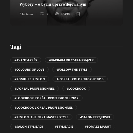
Wybory – o byciu uprzywilejowanym
7 lat temu
3
63498
7
Tagi
#AVANT-APRÈS
#BARBARA PIECZARA-KSIĄŻEK
#COLOURS OF LOVE
#FOLLOW THE STYLE
#KONKURS REVLON
#L'OREAL COLOR TROPHY 2013
#L'ORÉAL PROFESSIONNEL
#LOOKBOOK
#LOOKBOOK L’ORÉAL PROFESSIONEL 2017
#LOOKBOOK L’ORÉAL PROFESSIONNEL
#REVLON. THE NEXT MASTER STYLE
#SALON FRYZJERSKI
#SALON STYLIZACJI
#STYLIZACJE
#TOMASZ MARUT