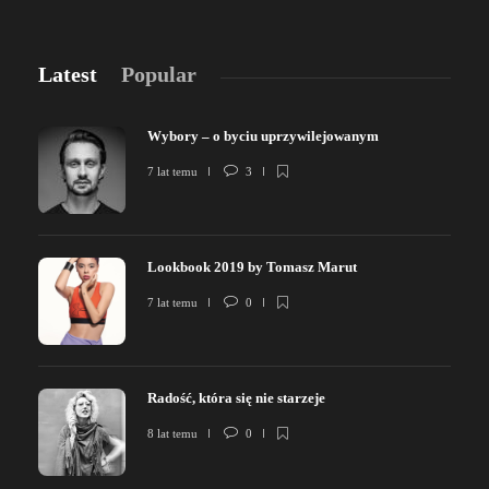
Latest
Popular
Wybory – o byciu uprzywilejowanym
7 lat temu
3
Lookbook 2019 by Tomasz Marut
7 lat temu
0
Radość, która się nie starzeje
8 lat temu
0