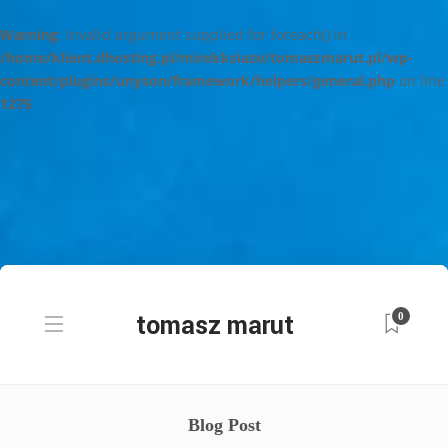
Warning
: Invalid argument supplied for foreach() in
/home/klient.dhosting.pl/mirekksiaze/tomaszmarut.pl/wp-
content/plugins/unyson/framework/helpers/general.php
on line
1275
0
Blog Post