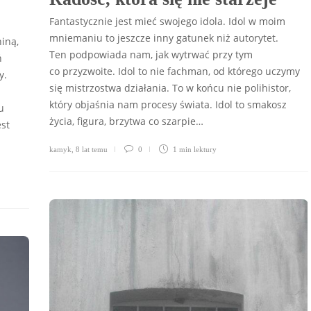
Fantastycznie jest mieć swojego idola. Idol w moim
mniemaniu to jeszcze inny gatunek niż autorytet.
iną,
Ten podpowiada nam, jak wytrwać przy tym
ń
co przyzwoite. Idol to nie fachman, od którego uczymy
y.
się mistrzostwa działania. To w końcu nie polihistor,
który objaśnia nam procesy świata. Idol to smakosz
u
życia, figura, brzytwa co szarpie…
est
kamyk
,
8 lat temu
0
1 min
lektury