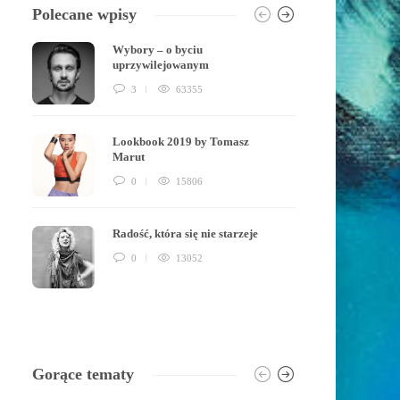
Polecane wpisy
Wybory – o byciu
uprzywilejowanym
3
63355
Lookbook 2019 by Tomasz
Marut
0
15806
Radość, która się nie starzeje
0
13052
Gorące tematy