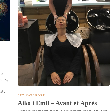
go
senką,
kstu.
BEZ KATEGORII
Aiko i Emil – Avant et Après
Gdzie ja nie byłem, z kim ja nie jadłem, nie piłem. Aiko i