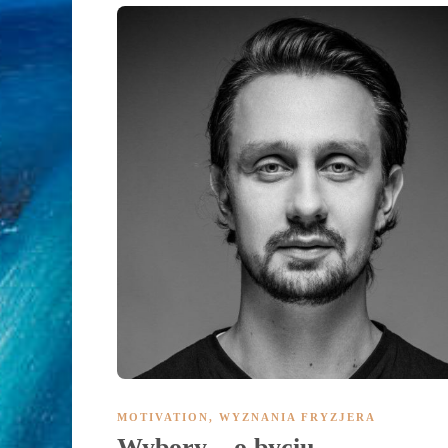
MOTIVATION
,
WYZNANIA FRYZJERA
Wybory – o byciu