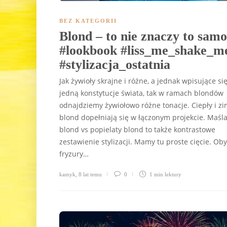
BEZ KATEGORII
Blond – to nie znaczy to samo
#lookbook #liss_me_shake_m
#stylizacja_ostatnia
Jak żywioły skrajne i różne, a jednak wpisujące si
jedną konstytucje świata, tak w ramach blondów
odnajdziemy żywiołowo różne tonacje. Ciepły i z
blond dopełniają się w łączonym projekcie. Maśl
blond vs popielaty blond to także kontrastowe
zestawienie stylizacji. Mamy tu proste cięcie. Ob
fryzury…
kamyk
,
8 lat temu
0
1 min
lektury