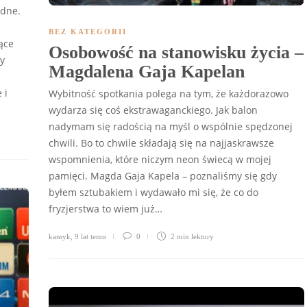
odne.
BEZ KATEGORII
ące
Osobowość na stanowisku życia –
y
Magdalena Gaja Kapelan
 i
Wybitność spotkania polega na tym, że każdorazowo
wydarza się coś ekstrawaganckiego. Jak balon
nadymam się radością na myśl o wspólnie spędzonej
chwili. Bo to chwile składają się na najjaskrawsze
wspomnienia, które niczym neon świecą w mojej
pamięci. Magda Gaja Kapela – poznaliśmy się gdy
byłem sztubakiem i wydawało mi się, że co do
fryzjerstwa to wiem już…
kamyk
,
9 lat temu
0
2 min
lektury