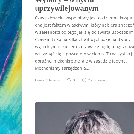
uprzywilejowanym
Czas człowieka wypełniony jest codzienną krzątan
ona jest faktem właściwym, który nabiera znacze
w zależności od tego jak się do świata usposobim
Czasem tylko na kilka chwil wychodzę na dwór z
wygodnym uczuciem, że zawsze będę mógł znow
wślizgnąć się z powrotem w ciepło. To wszystko j
doraźne, niekonkretne, ale w zasadzie jedyne.
Mechanizmy zarządzania…
kamyk
,
7 lat temu
3
2 min
lektury