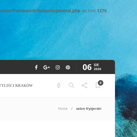
nyson/framework/helpers/general.php
on line
1275
06
SIE
2026
0
TYLIŚCI KRAKÓW
Home
salon fryzjerski