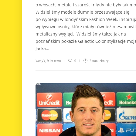
o włosach, metale i szarości nigdy nie były tak m
Widzieliśmy modele dumnie przesuwające się
po wybiegu w londyńskim Fashion Week, inspiruj
wpływowe osoby, które miały również niesamowit
metaliczny wygląd. Widzieliśmy także jak na
poznańskim pokazie Galactic Color stylizacje moje
Jacka…
kamyk
,
9 lat temu
0
2 min
lektury