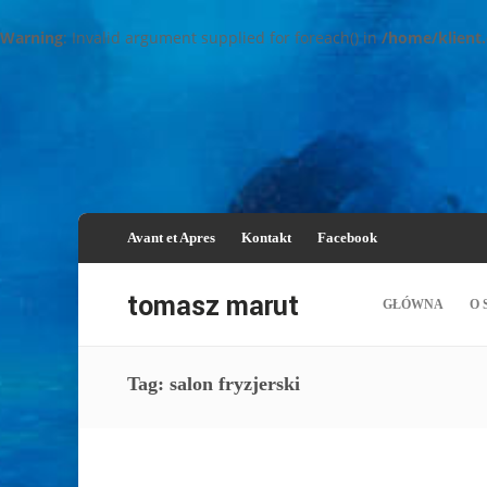
Warning
: Invalid argument supplied for foreach() in
/home/klient
Avant et Apres
Kontakt
Facebook
GŁÓWNA
O 
Tag: salon fryzjerski