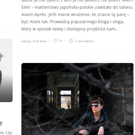
Emil – małżeństwo japońsko-polskie zawitało do salonu
Avant-Après. Jeśli macie wrażenie, że znacie tą parę –
być może tak. Prowadzą popularnego bloga i vloga,
który w sposób łatwy i dostępny przybliża nam…
kamyk
,
9 lat temu
0
1 min
lektury
le
e, czy