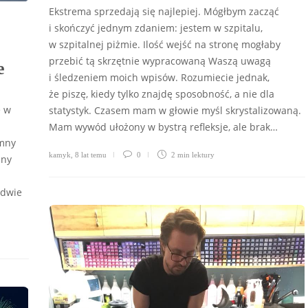
Ekstrema sprzedają się najlepiej. Mógłbym zacząć
i skończyć jednym zdaniem: jestem w szpitalu,
w szpitalnej piżmie. Ilość wejść na stronę mogłaby
przebić tą skrzętnie wypracowaną Waszą uwagą
e
i śledzeniem moich wpisów. Rozumiecie jednak,
że piszę, kiedy tylko znajdę sposobność, a nie dla
ę w
statystyk. Czasem mam w głowie myśl skrystalizowaną.
Mam wywód ułożony w bystrą refleksje, ale brak…
imny
kamyk
,
8 lat temu
0
2 min
lektury
any
ydwie