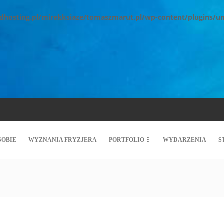
.dhosting.pl/mirekksiaze/tomaszmarut.pl/wp-content/plugins/u
SOBIE
WYZNANIA FRYZJERA
PORTFOLIO
WYDARZENIA
S