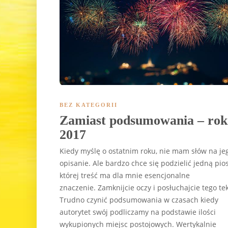
BEZ KATEGORII
Zamiast podsumowania – rok
2017
Kiedy myślę o ostatnim roku, nie mam słów na je
opisanie. Ale bardzo chce się podzielić jedną pio
której treść ma dla mnie esencjonalne
znaczenie. Zamknijcie oczy i posłuchajcie tego te
Trudno czynić podsumowania w czasach kiedy
autorytet swój podliczamy na podstawie ilości
wykupionych miejsc postojowych. Wertykalnie