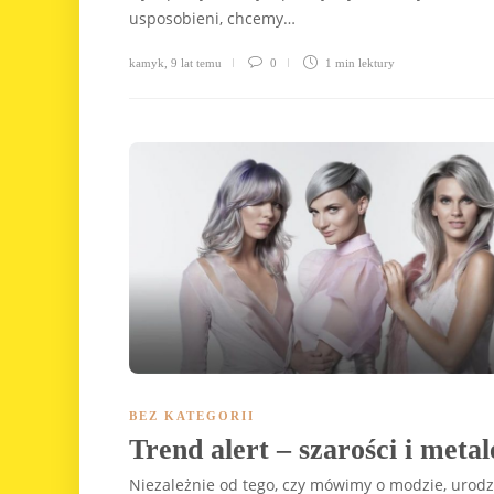
usposobieni, chcemy…
kamyk
,
9 lat temu
0
1 min
lektury
BEZ KATEGORII
Trend alert – szarości i meta
Niezależnie od tego, czy mówimy o modzie, urodzi