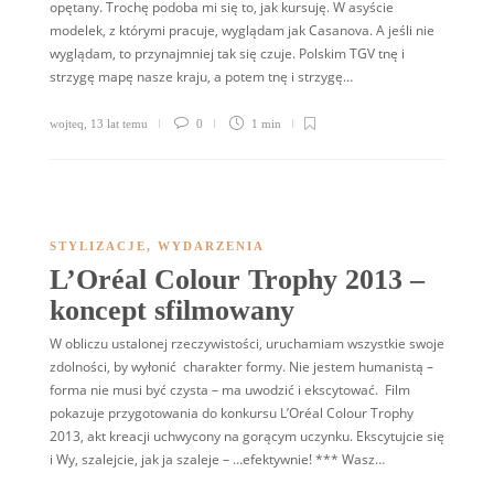
opętany. Trochę podoba mi się to, jak kursuję. W asyście
modelek, z którymi pracuje, wyglądam jak Casanova. A jeśli nie
wyglądam, to przynajmniej tak się czuje. Polskim TGV tnę i
strzygę mapę nasze kraju, a potem tnę i strzygę…
wojteq
,
13 lat temu
0
1 min
STYLIZACJE
,
WYDARZENIA
L’Oréal Colour Trophy 2013 –
koncept sfilmowany
W obliczu ustalonej rzeczywistości, uruchamiam wszystkie swoje
zdolności, by wyłonić charakter formy. Nie jestem humanistą –
forma nie musi być czysta – ma uwodzić i ekscytować. Film
pokazuje przygotowania do konkursu L’Oréal Colour Trophy
2013, akt kreacji uchwycony na gorącym uczynku. Ekscytujcie się
i Wy, szalejcie, jak ja szaleje – …efektywnie! *** Wasz…