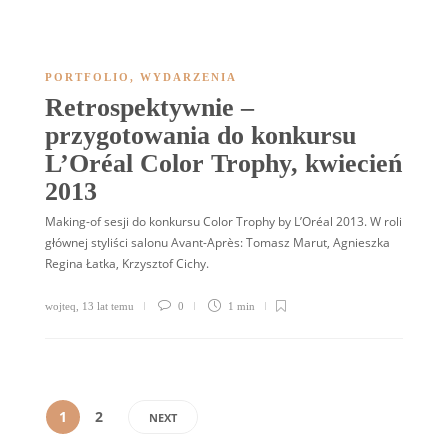
PORTFOLIO
,
WYDARZENIA
Retrospektywnie –
przygotowania do konkursu
L’Oréal Color Trophy, kwiecień
2013
Making-of sesji do konkursu Color Trophy by L’Oréal 2013. W roli
głównej styliści salonu Avant-Après: Tomasz Marut, Agnieszka
Regina Łatka, Krzysztof Cichy.
wojteq
,
13 lat temu
0
1 min
1
2
NEXT