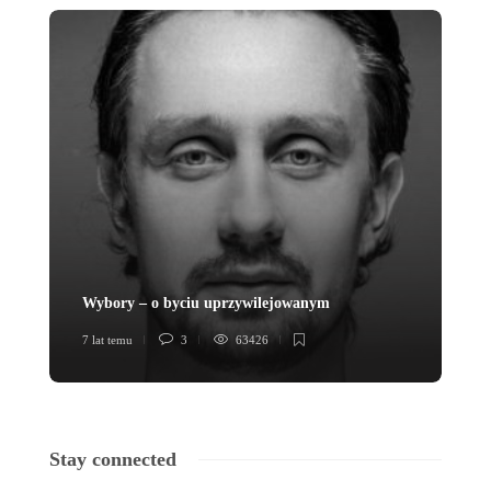
Wybory – o byciu uprzywilejowanym
Lo
7 lat temu
3
63426
7 l
Stay connected