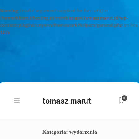
Warning
: Invalid argument supplied for foreach() in
/home/klient.dhosting.pl/mirekksiaze/tomaszmarut.pl/wp-
content/plugins/unyson/framework/helpers/general.php
on line
1275
0
Kategoria: wydarzenia