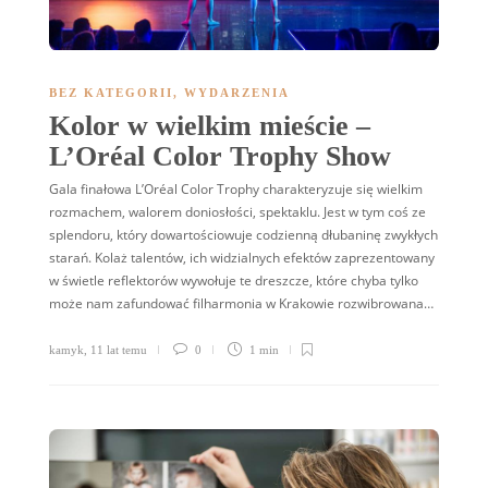
BEZ KATEGORII
,
WYDARZENIA
Kolor w wielkim mieście –
L’Oréal Color Trophy Show
Gala finałowa L’Oréal Color Trophy charakteryzuje się wielkim
rozmachem, walorem doniosłości, spektaklu. Jest w tym coś ze
splendoru, który dowartościowuje codzienną dłubaninę zwykłych
starań. Kolaż talentów, ich widzialnych efektów zaprezentowany
w świetle reflektorów wywołuje te dreszcze, które chyba tylko
może nam zafundować filharmonia w Krakowie rozwibrowana…
kamyk
,
11 lat temu
0
1 min