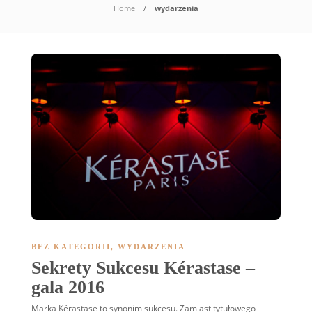
Home
wydarzenia
BEZ KATEGORII
,
WYDARZENIA
Sekrety Sukcesu Kérastase –
gala 2016
Marka Kérastase to synonim sukcesu. Zamiast tytułowego