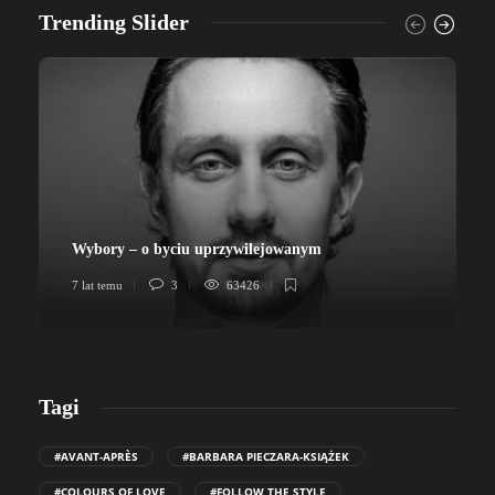
Trending Slider
Wybory – o byciu uprzywilejowanym
7 lat temu
3
63426
7
Tagi
#AVANT-APRÈS
#BARBARA PIECZARA-KSIĄŻEK
#COLOURS OF LOVE
#FOLLOW THE STYLE