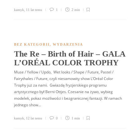
kamyk
,
11 lat temu
1
2 min
BEZ KATEGORII
,
WYDARZENIA
The Re – Birth of Hair – GALA
L’ORÉAL COLOR TROPHY
Muse / Yellow / Updo, Wet looks / Shape / Future, Pastel /
Fairythales / Future, czyli niesamowity show L’Oréal Color
Trophy już za nami. Gwiazdą fryzjerskiego programu
artystycznego był Berni Ottjes. Czesanie na żywo, wybieg
modelek, pokaz możliwości i bezgranicznej fantazji. W ramach
jednego show…
kamyk
,
12 lat temu
0
1 min