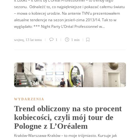
It Looks – It Girls by L’Oréal Professionnel – to trendy tego
sezonu. Odnaleźć to, co najpiękniejsze i pokazać całemu światu
– mowa o kobiecej urodzie. Na antenie TVN’u prezentowałem
aktualne tendencje na sezon jesień-zima 2013/14. Tak to w
wyglądało: *** Night Party L’Oréal Professionnel w…
wojteq
,
13 lat temu
1
1 min
WYDARZENIA
Trend obliczony na sto procent
kobiecości, czyli mój tour de
Pologne z L’Oréalem
Kraków-Warszawa-Kraków – to moje trójmiasto. Kursuje jak