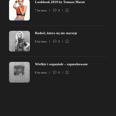
Lookbook 2019 by Tomasz Marut
7 lat temu
0
Radość, która się nie starzeje
8 lat temu
0
Wielkie i wspaniałe – zapuszkowane
8 lat temu
0