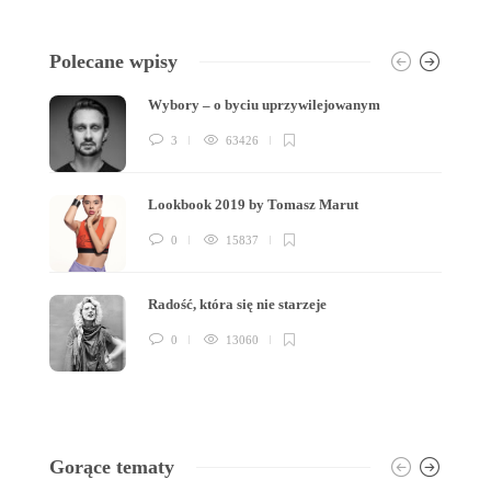
Polecane wpisy
Wybory – o byciu uprzywilejowanym
3
63426
Lookbook 2019 by Tomasz Marut
0
15837
Radość, która się nie starzeje
0
13060
Gorące tematy