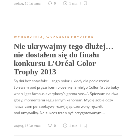
wojteq
,
13 lat temu
0
1 min
WYDARZENIA
,
WYZNANIA FRYZJERA
Nie ukrywajmy tego dłużej…
nie dostałem się do finału
konkursu L’Oréal Color
Trophy 2013
Są dni bez satysfakcji i tego poloru, kiedy dla pocieszenia
śpiewam pod prysznicem piosenkę Jamie’go Cullum’a „So baby
when I get famous everybody’s gonna see…”. Śpiewam na dwa
głosy, momentami regularnym kanonem. Mydlę sobie oczy
i stwarzam perspektywę rozwijając czerwony ręcznik
pod umywalką. Na sukces trzeb być przygotowanym:…
wojteq
,
13 lat temu
0
1 min