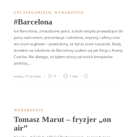
UNCATEGORIZED
,
WYDARZENIA
#Barcelona
Ice-Barcelona, zmiażdżone palce, ścieżki wstydu prowadzące do
portu nad ranem, prezentacje i szkolenia, imprezy i aftery oraz
ten szum w głowie – powiedzmy, że był to szum suszarek. Kiedy
leciałem na szkolenie do Barcelony czułem się jak Alicja z Krainy
Czarów. Nie dlatego, że byłem niższy od moich kompanów
podróży,…
wojteq
,
13 lat temu
0
1 min
WYDARZENIA
Tomasz Marut – fryzjer „on
air”