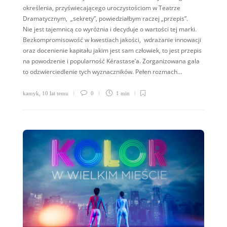
określenia, przyświecającego uroczystościom w Teatrze
Dramatycznym, „sekrety”, powiedziałbym raczej „przepis”.
Nie jest tajemnicą co wyróżnia i decyduje o wartości tej marki.
Bezkompromisowość w kwestiach jakości, wdrażanie innowacji
oraz docenienie kapitału jakim jest sam człowiek, to jest przepis
na powodzenie i popularność Kérastase’a. Zorganizowana gala
to odzwierciedlenie tych wyznaczników. Pełen rozmach…
kamyk
,
10 lat temu
0
1 min