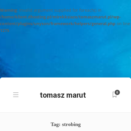
Warning
: Invalid argument supplied for foreach() in
/home/klient.dhosting.pl/mirekksiaze/tomaszmarut.pl/wp-
content/plugins/unyson/framework/helpers/general.php
on line
1275
0
Tag: strobing