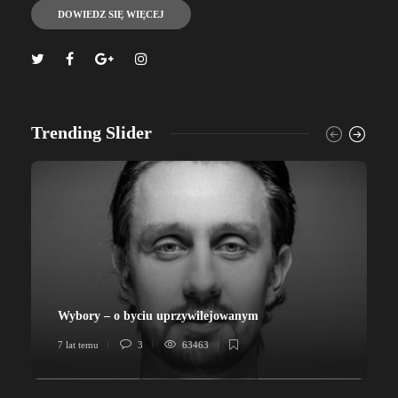
DOWIEDZ SIĘ WIĘCEJ
Trending Slider
Wybory – o byciu uprzywilejowanym
7 lat temu
3
63463
7