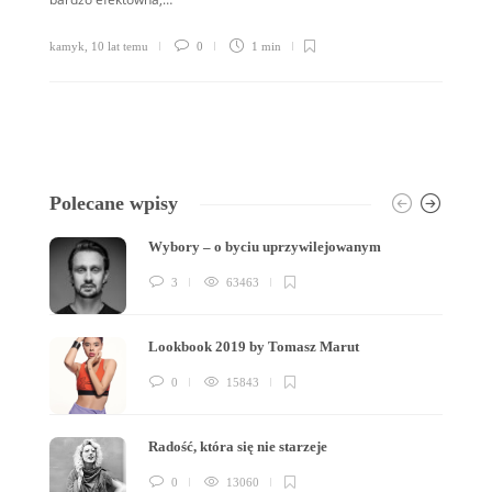
kamyk
,
10 lat temu
0
1 min
Polecane wpisy
Wybory – o byciu uprzywilejowanym
3
63463
Lookbook 2019 by Tomasz Marut
0
15843
Radość, która się nie starzeje
0
13060