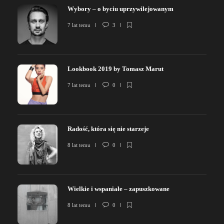
Wybory – o byciu uprzywilejowanym
7 lat temu
3
Lookbook 2019 by Tomasz Marut
7 lat temu
0
Radość, która się nie starzeje
8 lat temu
0
Wielkie i wspaniałe – zapuszkowane
8 lat temu
0