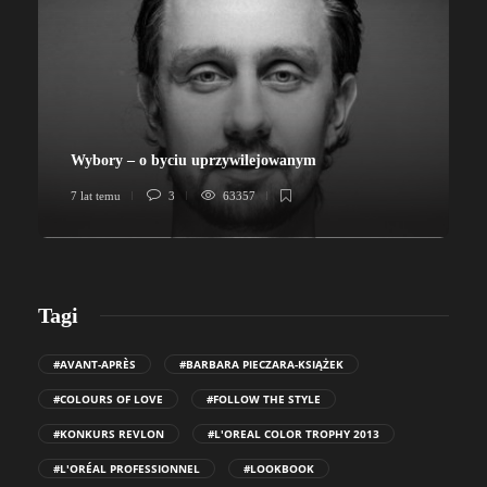
Wybory – o byciu uprzywilejowanym
7 lat temu
3
63357
7
Tagi
#AVANT-APRÈS
#BARBARA PIECZARA-KSIĄŻEK
#COLOURS OF LOVE
#FOLLOW THE STYLE
#KONKURS REVLON
#L'OREAL COLOR TROPHY 2013
#L'ORÉAL PROFESSIONNEL
#LOOKBOOK