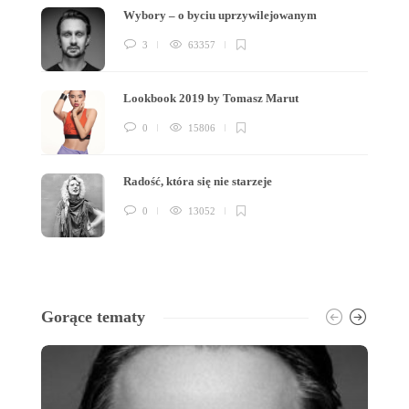
Wybory – o byciu uprzywilejowanym
3
63357
Lookbook 2019 by Tomasz Marut
0
15806
Radość, która się nie starzeje
0
13052
Gorące tematy