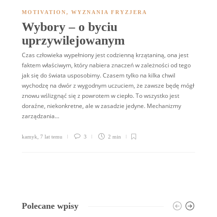
MOTIVATION
,
WYZNANIA FRYZJERA
Wybory – o byciu
uprzywilejowanym
Czas człowieka wypełniony jest codzienną krzątaniną, ona jest
faktem właściwym, który nabiera znaczeń w zależności od tego
jak się do świata usposobimy. Czasem tylko na kilka chwil
wychodzę na dwór z wygodnym uczuciem, że zawsze będę mógł
znowu wślizgnąć się z powrotem w ciepło. To wszystko jest
doraźne, niekonkretne, ale w zasadzie jedyne. Mechanizmy
zarządzania…
kamyk
,
7 lat temu
3
2 min
Polecane wpisy