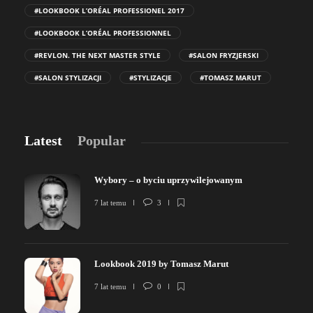
#LOOKBOOK L’ORÉAL PROFESSIONEL 2017
#LOOKBOOK L’ORÉAL PROFESSIONNEL
#REVLON. THE NEXT MASTER STYLE
#SALON FRYZJERSKI
#SALON STYLIZACJI
#STYLIZACJE
#TOMASZ MARUT
Latest
Popular
Wybory – o byciu uprzywilejowanym
7 lat temu
3
Lookbook 2019 by Tomasz Marut
7 lat temu
0