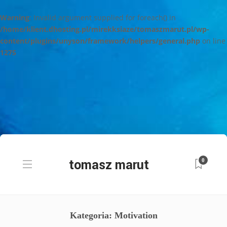
Warning
: Invalid argument supplied for foreach() in
/home/klient.dhosting.pl/mirekksiaze/tomaszmarut.pl/wp-
content/plugins/unyson/framework/helpers/general.php
on line
1275
0
Kategoria: Motivation