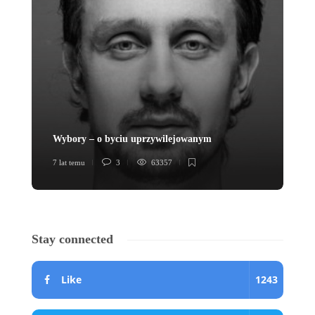
Wybory – o byciu uprzywilejowanym
Lo
7 lat temu
3
63357
7 l
Stay connected
Like
1243