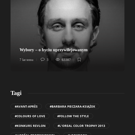
Wybory – o byciu uprzywilejowanym
7 lat temu
3
63387
7
Tagi
#AVANT-APRÈS
#BARBARA PIECZARA-KSIĄŻEK
#COLOURS OF LOVE
#FOLLOW THE STYLE
#KONKURS REVLON
#L'OREAL COLOR TROPHY 2013