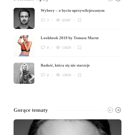
Wybory – o byciu uprzywilejowanym
3
63387
Lookbook 2019 by Tomasz Marut
0
15829
Radość, która się nie starzeje
0
13059
Gorące tematy