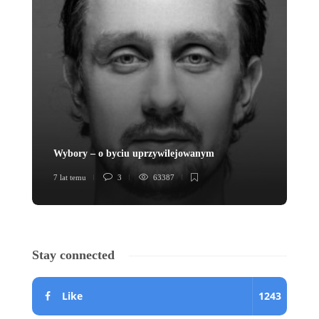
Wybory – o byciu uprzywilejowanym
Lo
7 lat temu
3
63387
7 l
Stay connected
Like
1243