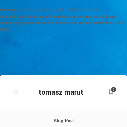
Warning
: Invalid argument supplied for foreach() in
/home/klient.dhosting.pl/mirekksiaze/tomaszmarut.pl/wp-
content/plugins/unyson/framework/helpers/general.php
on line
1275
0
Blog Post