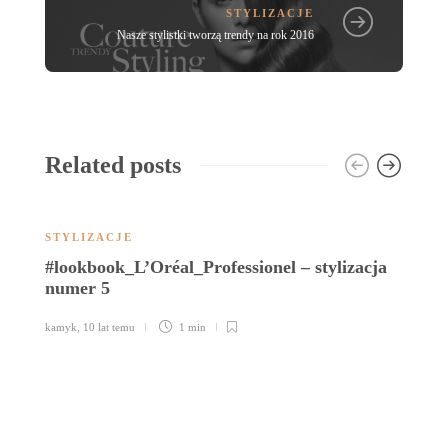
STYLIZACJE
Nasze stylistki tworzą trendy na rok 2016
Related posts
STYLIZACJE
B
#lookbook_L’Oréal_Professionel – stylizacja
R
numer 5
ka
kamyk
,
10 lat temu
1 min