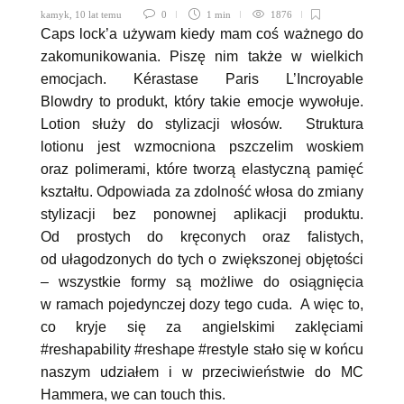
kamyk
,
10 lat temu
0
1 min
1876
Caps lock’a używam kiedy mam coś ważnego do
zakomunikowania. Piszę nim także w wielkich
emocjach. Kérastase Paris L’Incroyable
Blowdry to produkt, który takie emocje wywołuje.
Lotion służy do stylizacji włosów. Struktura
lotionu jest wzmocniona pszczelim woskiem
oraz polimerami, które tworzą elastyczną pamięć
kształtu. Odpowiada za zdolność włosa do zmiany
stylizacji bez ponownej aplikacji produktu.
Od prostych do kręconych oraz falistych,
od ułagodzonych do tych o zwiększonej objętości
– wszystkie formy są możliwe do osiągnięcia
w ramach pojedynczej dozy tego cuda. A więc to,
co kryje się za angielskimi zaklęciami
#reshapability #reshape #restyle stało się w końcu
naszym udziałem i w przeciwieństwie do MC
Hammera, we can touch this.