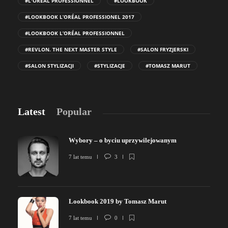
#L'ORÉAL PROFESSIONNEL
#LOOKBOOK
#LOOKBOOK L’ORÉAL PROFESSIONEL 2017
#LOOKBOOK L’ORÉAL PROFESSIONNEL
#REVLON. THE NEXT MASTER STYLE
#SALON FRYZJERSKI
#SALON STYLIZACJI
#STYLIZACJE
#TOMASZ MARUT
Latest
Popular
Wybory – o byciu uprzywilejowanym
7 lat temu
3
Lookbook 2019 by Tomasz Marut
7 lat temu
0