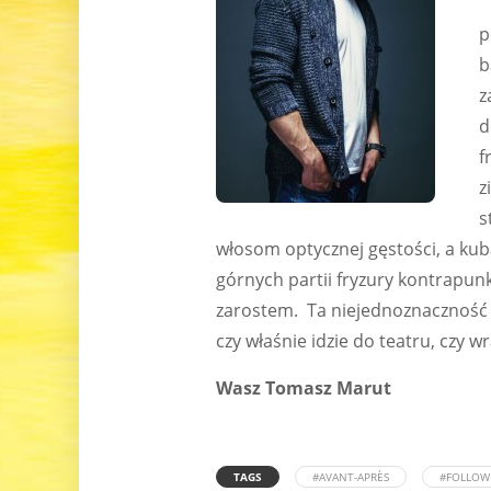
p
b
z
d
f
z
s
włosom optycznej gęstości, a ku
górnych partii fryzury kontrapu
zarostem. Ta niejednoznaczność 
czy właśnie idzie do teatru, czy 
Wasz Tomasz Marut
TAGS
#AVANT-APRÈS
#FOLLOW 