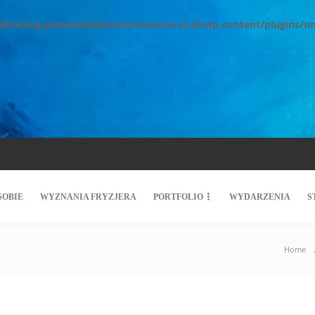
.dhosting.pl/mirekksiaze/tomaszmarut.pl/wp-content/plugins/u
SOBIE
WYZNANIA FRYZJERA
PORTFOLIO
WYDARZENIA
S
Home