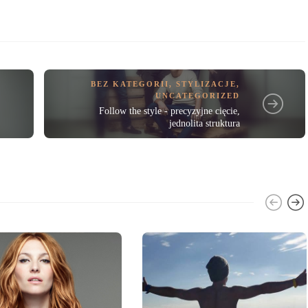
BEZ KATEGORII
,
STYLIZACJE
,
UNCATEGORIZED
Follow the style - precyzyjne cięcie,
jednolita struktura