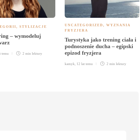
UNCATEGORIZED
,
WYZNANIA
EGORII
,
STYLIZACJE
FRYZJERA
ing – wymodeluj
Turystyka jako trening ciała i
twarz
podnoszenie ducha – egipski
epizod fryzjera
t temu
2 min
lektury
kamyk
,
12 lat temu
2 min
lektury