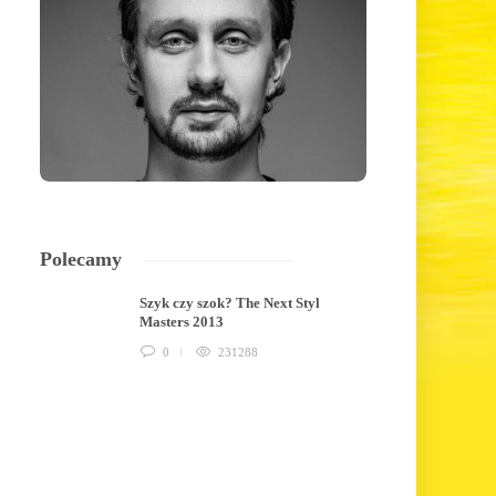
Polecamy
Szyk czy szok? The Next Styl
Masters 2013
0
231288
BEZ KATEGORII
BEZ KATEGORII
,
STY
Rafał Grabiec – jesienna
„Hate” – premiera 
metamorfoza
ekspresją