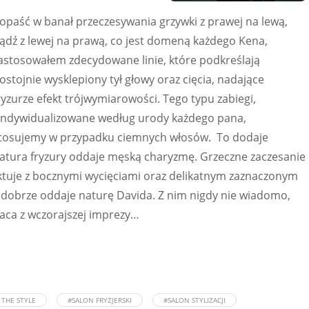
opaść w banał przeczesywania grzywki z prawej na lewą,
ądź z lewej na prawą, co jest domeną każdego Kena,
astosowałem zdecydowane linie, które podkreślają
ostojnie wysklepiony tył głowy oraz cięcia, nadające
ryzurze efekt trójwymiarowości. Tego typu zabiegi,
indywidualizowane według urody każdego pana,
tosujemy w przypadku ciemnych włosów. To dodaje
batura fryzury oddaje męską charyzmę. Grzeczne zaczesanie
nktuje z bocznymi wycięciami oraz delikatnym zaznaczonym
dobrze oddaje naturę Davida. Z nim nigdy nie wiadomo,
wraca z wczorajszej imprezy…
THE STYLE
#SALON FRYZJERSKI
#SALON STYLIZACJI