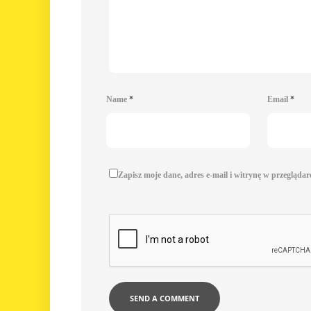
Name
*
Email
*
Zapisz moje dane, adres e-mail i witrynę w przegląda