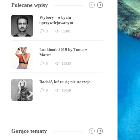
Polecane wpisy
Wybory – o byciu
uprzywilejowanym
3
63401
Lookbook 2019 by Tomasz
Marut
0
15833
Radość, która się nie starzeje
0
13059
Gorące tematy