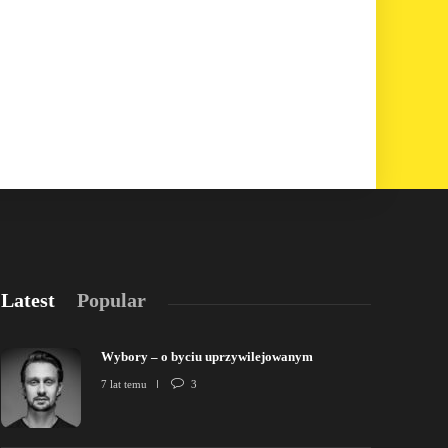
Latest
Popular
Wybory – o byciu uprzywilejowanym
7 lat temu
3