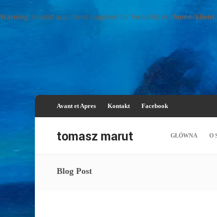
Warning
: Invalid argument supplied for foreach() in
/home/klient
Avant et Apres
Kontakt
Facebook
GŁÓWNA
O 
Blog Post