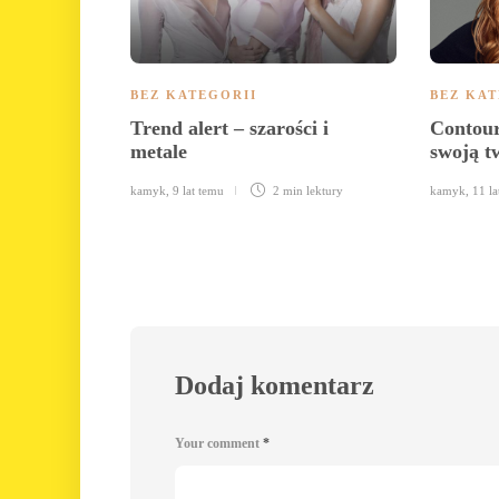
BEZ KATEGORII
BEZ KAT
Trend alert – szarości i
Contour
metale
swoją 
kamyk
,
9 lat temu
2 min
lektury
kamyk
,
11 la
Dodaj komentarz
Your comment
*