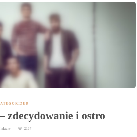
ATEGORIZED
 – zdecydowanie i ostro
n
lektury
2137