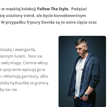
l w męskiej kolekcji
Follow The Style
. Podążać
 się ustalony trend, ale bycie konsekwentnym
. W przypadku fryzury Davida są to ostre cięcia oraz
klasyką i awangardą,
iennym luzem. Nosi się
o swój image. Ciemne włosy,
e spojrzenie wpisują go w
o reklamują garnitury, albo
olską hydraulikę za granicą.
by nie nie