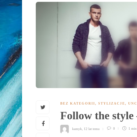
BEZ KATEGORII
,
STYLIZACJE
,
UNC
Follow the style
kamyk
,
12 lat temu
0
1 mi